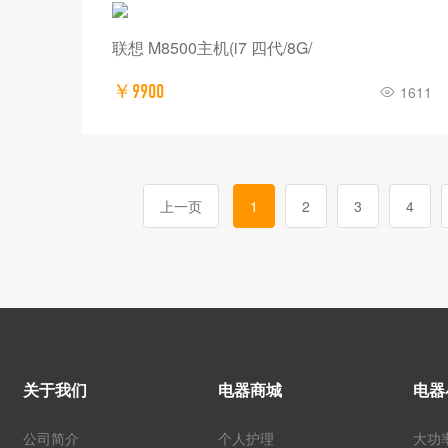
联想 M8500主机(i7 四代/8G/
￥9900
1611
上一页
1
2
3
4
关于我们
电器商城
电器
公司简介
个人护理
大功