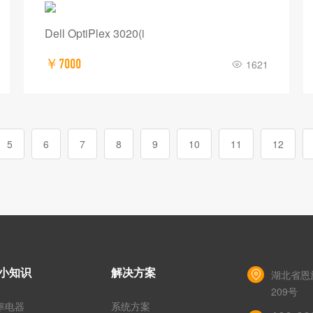
Dell OptiPlex 3020(i
￥7000
1621
5
6
7
8
9
10
11
12
小知识
解决方案
湖北省恩
209号
率电器
系统方案