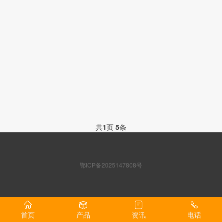
共
1
页
5
条
鄂ICP备2025147808号
首页
产品
资讯
电话